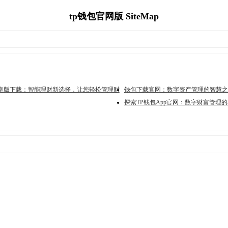
tp钱包官网版 SiteMap
卓版下载：智能理财新选择，让您轻松管理财
钱包下载官网：数字资产管理的智慧之
探索TP钱包App官网：数字财富管理